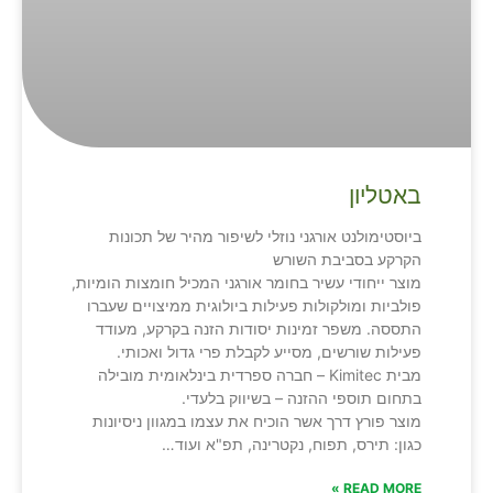
באטליון
ביוסטימולנט אורגני נוזלי לשיפור מהיר של תכונות
הקרקע בסביבת השורש
מוצר ייחודי עשיר בחומר אורגני המכיל חומצות הומיות,
פולביות ומולקולות פעילות ביולוגית ממיצויים שעברו
התססה. משפר זמינות יסודות הזנה בקרקע, מעודד
פעילות שורשים, מסייע לקבלת פרי גדול ואכותי.
מבית Kimitec – חברה ספרדית בינלאומית מובילה
בתחום תוספי ההזנה – בשיווק בלעדי.
מוצר פורץ דרך אשר הוכיח את עצמו במגוון ניסיונות
כגון: תירס, תפוח, נקטרינה, תפ"א ועוד…
READ MORE »