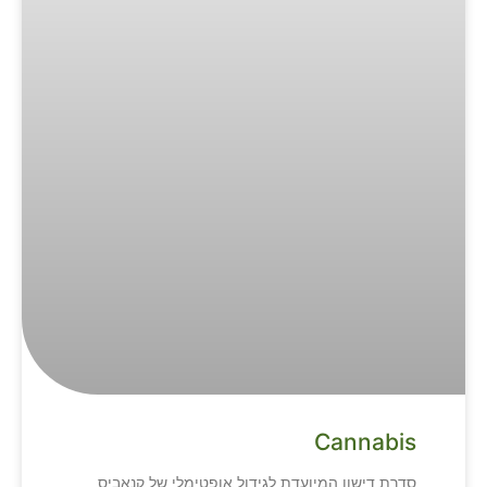
Cannabis
סדרת דישון המיועדת לגידול אופטימלי של קנאביס