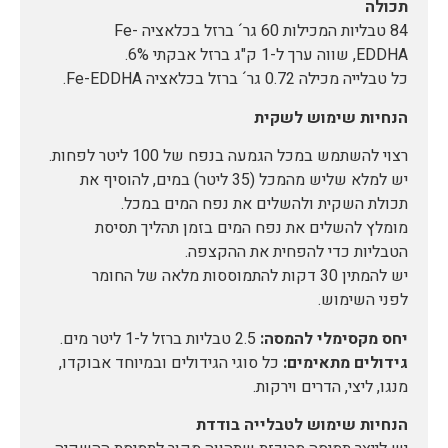
תכולה
84 טבליות המכילות 60 גר´ ברזל בכלאציה Fe-
EDDHA, שווה ערך ל-1 ק"ג ברזל אבקתי 6%.
כל טבלייה מכילה 0.72 גר´ ברזל בכלאציה Fe-EDDHA.
הנחיות שימוש לשקית
רצוי להשתמש במכל הגמעה בנפח של 100 ליטר לפחות.
יש למלא שליש מהמכל (35 ליטר) במים, להוסיף את
תכולת השקית ולהשלים את נפח המים במכל.
מומלץ להשלים את נפח המים בזמן תהליך תסיסת
הטבליות כדי להפחית את ההקצפה.
יש להמתין 30 דקות להתמוססות מלאה של החומר
לפני השימוש.
יחס מקסימלי להמסה:
2.5 טבליות ברזל ל-1 ליטר מים.
גידולים מתאימים:
כל סוגי הגידולים ובמיוחד אבוקדו,
מנגו, ליצי, הדרים וירקות.
הנחיות שימוש לטבלייה בודדת