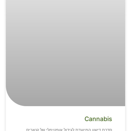
Cannabis
סדרת דישון המיועדת לגידול אופטימלי של קנאביס