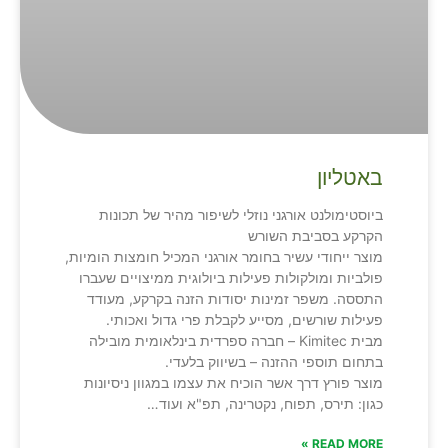
באטליון
ביוסטימולנט אורגני נוזלי לשיפור מהיר של תכונות
הקרקע בסביבת השורש
מוצר ייחודי עשיר בחומר אורגני המכיל חומצות הומיות,
פולביות ומולקולות פעילות ביולוגית ממיצויים שעברו
התססה. משפר זמינות יסודות הזנה בקרקע, מעודד
פעילות שורשים, מסייע לקבלת פרי גדול ואכותי.
מבית Kimitec – חברה ספרדית בינלאומית מובילה
בתחום תוספי ההזנה – בשיווק בלעדי.
מוצר פורץ דרך אשר הוכיח את עצמו במגוון ניסיונות
כגון: תירס, תפוח, נקטרינה, תפ"א ועוד…
READ MORE »