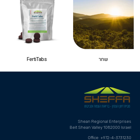
שחר
FertiTabs
Shean Regional Enterprises
Beit Shean Valley 1082000 Israel
Office: +972-4-3731230